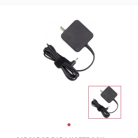
Impresoras
Informatica
Libreria
Notebooks
PAPELERIA
Salud
y
Belleza
Servicios