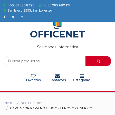
+59521 326 8329
+595 982 680 171
San Isidro 2595, San Lorenzo
Accesorios
Auriculares
OFFICENET
Camaras
Soluciones Informática
Celulares
Electrodomesticos
Favoritos
Contactos
Categorías
Electronica
Herramientas
INICIO
NOTEBOOKS
HOGAR
CARGADOR PARA NOTEBOOK LENOVO GENERICO