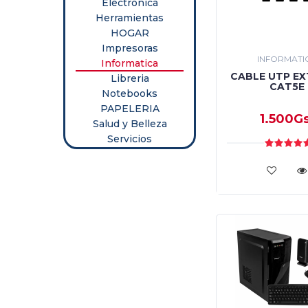
Electronica
Libreria
Herramientas
HOGAR
Notebooks
Impresoras
INFORMATI
Informatica
PAPELERIA
CABLE UTP E
Libreria
CAT5E
Notebooks
Salud
PAPELERIA
y
1.500Gs
Salud y Belleza
Belleza
Servicios
Servicios