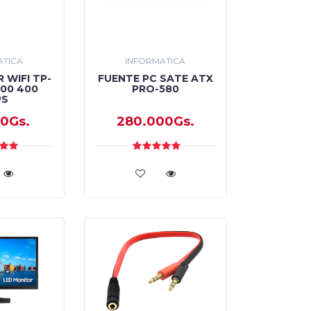
ATICA
INFORMATICA
WIFI TP-
FUENTE PC SATE ATX
300 400
PRO-580
PS
00Gs.
280.000Gs.