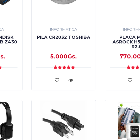
CA
INFORMATICA
INFORM
NDISK
PILA CR2032 TOSHIBA
PLACA 
GB Z430
ASROCK H5
R2.
s.
5.000Gs.
770.0