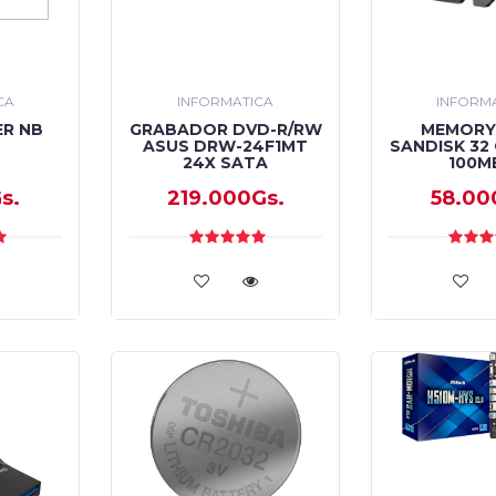
CA
INFORMATICA
INFORM
R NB
GRABADOR DVD-R/RW
MEMORY
ASUS DRW-24F1MT
SANDISK 32
24X SATA
100M
s.
219.000Gs.
58.00