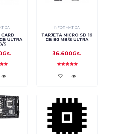
ATICA
INFORMATICA
 CARD
TARJETA MICRO SD 16
 GB ULTRA
GB 80 MB/S ULTRA
B/S
0Gs.
36.600Gs.