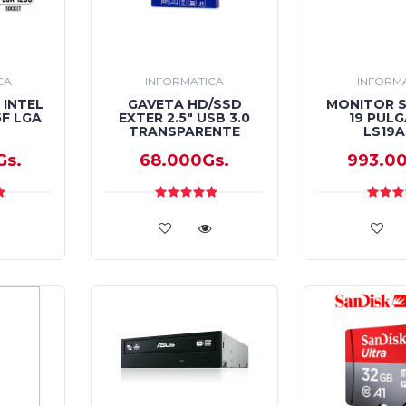
CA
INFORMATICA
INFORM
INTEL
GAVETA HD/SSD
MONITOR 
5F LGA
EXTER 2.5" USB 3.0
19 PUL
TRANSPARENTE
LS19A
Gs.
68.000Gs.
993.0