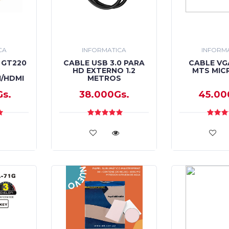
CA
INFORMATICA
INFORM
 GT220
CABLE USB 3.0 PARA
CABLE VG
HD EXTERNO 1.2
MTS MIC
I/HDMI
METROS
Gs.
38.000Gs.
45.00