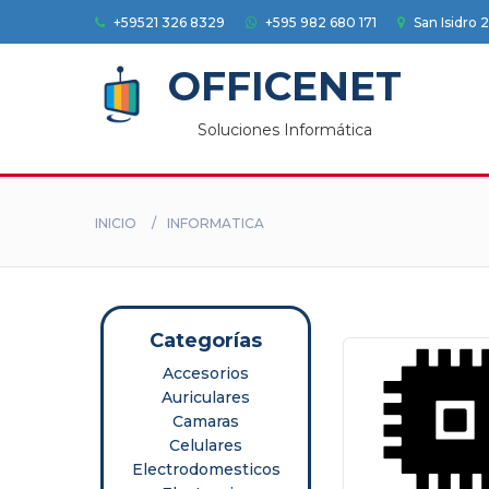
+59521 326 8329
+595 982 680 171
San Isidro 
Accesorios
OFFICENET
Auriculares
Soluciones Informática
Camaras
Celulares
INICIO
INFORMATICA
Electrodomesticos
Electronica
Herramientas
Categorías
Accesorios
HOGAR
Auriculares
Impresoras
Camaras
Celulares
Informatica
Electrodomesticos