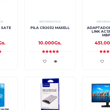
CA
INFORMATICA
INFORM
E SATE
PILA CR2032 MAXELL
ADAPTADOR 
LINK AC1
MB
Gs.
10.000Gs.
451.0