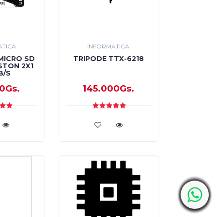
ATICA
INFORMATICA
MICRO SD
TRIPODE TTX-6218
STON 2X1
B/S
0Gs.
145.000Gs.