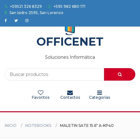
+59521 326 8329
+595 982 680 171
San Isidro 2595, San Lorenzo
Accesorios
Auriculares
OFFICENET
Camaras
Soluciones Informática
Celulares
Electrodomesticos
Favoritos
Contactos
Categorías
Electronica
Herramientas
INICIO
NOTEBOOKS
MALETIN SATE 15.6" A-KP40
HOGAR