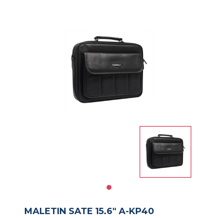
Impresoras
Informatica
Libreria
Notebooks
PAPELERIA
Salud
y
Belleza
Servicios
MALETIN SATE 15.6" A-KP40