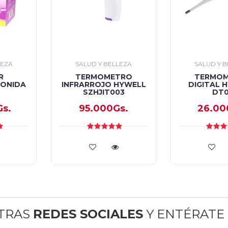
LEZA
SALUD Y BELLEZA
SALUD Y 
R
TERMOMETRO
TERMO
 ONIDA
INFRARROJO HYWELL
DIGITAL 
SZHJIT003
DT
Gs.
95.000Gs.
26.00
STRAS
REDES SOCIALES
Y ENTÉRATE