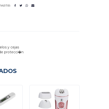
ARTIR:
los y cejas
de protecci�n
NADOS