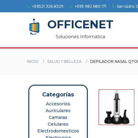
+59521 326 8329
+595 982 680 171
San Isidro 
Accesorios
OFFICENET
Auriculares
Soluciones Informática
Camaras
Celulares
INICIO
SALUD Y BELLEZA
DEPILADOR NASAL QTD
Electrodomesticos
Electronica
Herramientas
Categorías
Accesorios
HOGAR
Auriculares
Camaras
Impresoras
Celulares
Electrodomesticos
Informatica
Electronica