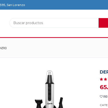
2595, San Lorenzo
N310
DE
65
RE
CATE