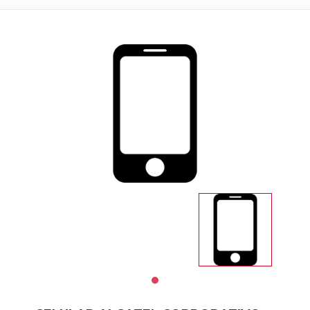
Impresoras
Informatica
Libreria
Notebooks
PAPELERIA
Salud
y
Belleza
Servicios