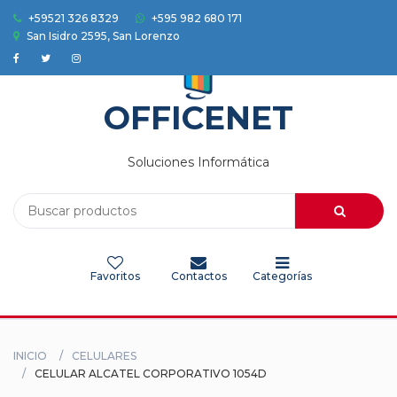
+59521 326 8329
+595 982 680 171
San Isidro 2595, San Lorenzo
Accesorios
Auriculares
OFFICENET
Camaras
Soluciones Informática
Celulares
Electrodomesticos
Favoritos
Contactos
Categorías
Electronica
Herramientas
INICIO
CELULARES
HOGAR
CELULAR ALCATEL CORPORATIVO 1054D