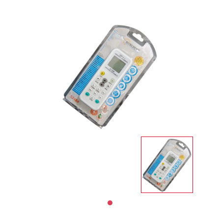
Impresoras
Informatica
Libreria
Notebooks
PAPELERIA
Salud
y
Belleza
Servicios