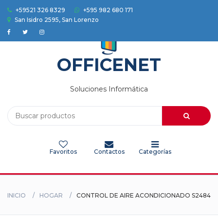
+59521 326 8329
+595 982 680 171
San Isidro 2595, San Lorenzo
Accesorios
Auriculares
OFFICENET
Camaras
Soluciones Informática
Celulares
Electrodomesticos
Favoritos
Contactos
Categorías
Electronica
Herramientas
INICIO
HOGAR
CONTROL DE AIRE ACONDICIONADO S2484
HOGAR