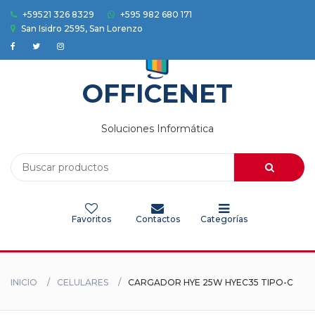
+59521 326 8329
+595 982 680 171
San Isidro 2595, San Lorenzo
Accesorios
Auriculares
OFFICENET
Camaras
Soluciones Informática
Celulares
Electrodomesticos
Favoritos
Contactos
Categorías
Electronica
Herramientas
INICIO
CELULARES
CARGADOR HYE 25W HYEC35 TIPO-C
HOGAR