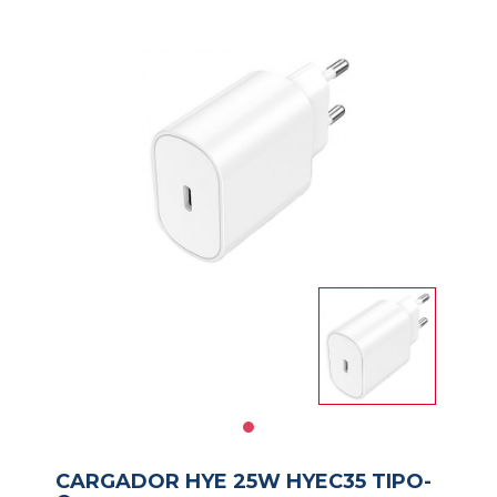
Impresoras
Informatica
Libreria
Notebooks
PAPELERIA
Salud
y
Belleza
Servicios
CARGADOR HYE 25W HYEC35 TIPO-