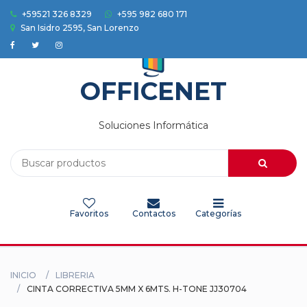
+59521 326 8329
+595 982 680 171
San Isidro 2595, San Lorenzo
Accesorios
Auriculares
OFFICENET
Camaras
Soluciones Informática
Celulares
Electrodomesticos
Favoritos
Contactos
Categorías
Electronica
Herramientas
INICIO
LIBRERIA
HOGAR
CINTA CORRECTIVA 5MM X 6MTS. H-TONE JJ30704