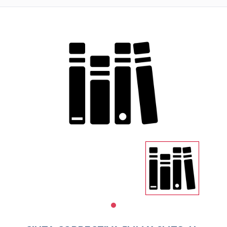
Impresoras
Informatica
Libreria
Notebooks
PAPELERIA
Salud
y
Belleza
Servicios