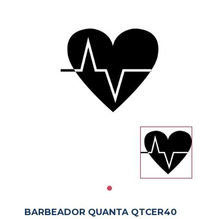
Impresoras
Informatica
Libreria
Notebooks
PAPELERIA
Salud
y
Belleza
Servicios
BARBEADOR QUANTA QTCER40