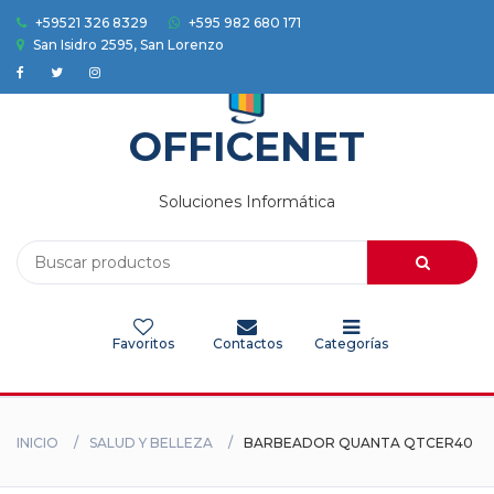
+59521 326 8329
+595 982 680 171
San Isidro 2595, San Lorenzo
Accesorios
Auriculares
OFFICENET
Camaras
Soluciones Informática
Celulares
Electrodomesticos
Favoritos
Contactos
Categorías
Electronica
Herramientas
INICIO
SALUD Y BELLEZA
BARBEADOR QUANTA QTCER40
HOGAR